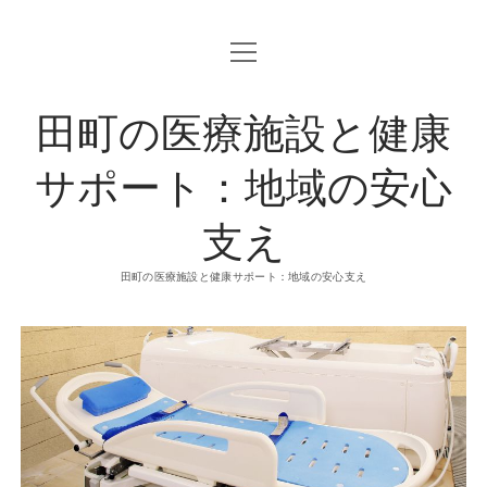
o
p
e
n
田町の医療施設と健康
m
e
n
u
サポート：地域の安心
支え
田町の医療施設と健康サポート：地域の安心支え